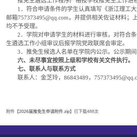
推免生遴选工作程序严格按学校推免生工作进
1．
符合申请条件的学生认真填写《浙江理工大
邮箱
757373495@qq.com
，并提供相关佐证材料；
均不予受理。
2．
学院对申请学生的材料进行审核，对符合条
生遴选工作小组审议后报学院党政联席会审定。
3．
推免生候选人名单在学院内公示。公示期间
六、
未尽事宜按照上级和学校有关文件执行。
七、
联系人与联系方
式
联系人：
金芝玲
，
8684
3489
，
757373495@qq.
附件【
2026届推免生申请附件.zip
】已下载
488
次