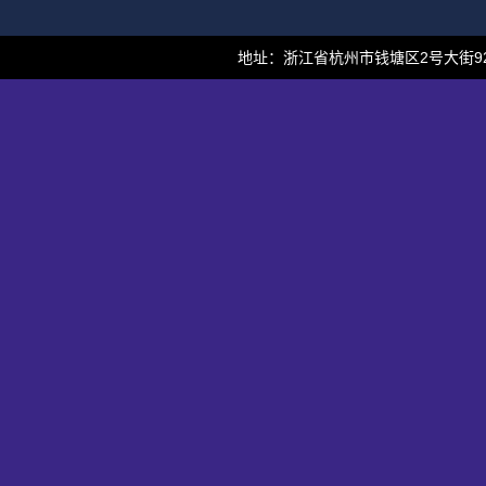
地址：浙江省杭州市钱塘区2号大街928号 邮编：310